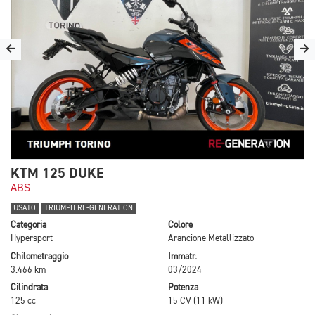
KTM 125 DUKE
ABS
USATO
TRIUMPH RE-GENERATION
Categoria
Colore
Hypersport
Arancione Metallizzato
Chilometraggio
Immatr.
3.466 km
03/2024
Cilindrata
Potenza
125 cc
15 CV (11 kW)