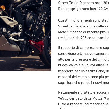
Street Triple R genera ora 120
Edition sprigionano ben 130 CV
Questi miglioramenti sono stati 
Street Triple, che è una delle n
Moto2™ hanno di recente prolung
tre cilindri da 765 cc nel campio
Il rapporto di compressione super
concezione e le nuove camere di
alto per la pressione del cilin
nuove valvole e i nuovi alberi 
maggiore per un’aspirazione, un
rapporti del cambio sono più pe
superiore che rende i nuovi mode
Nettamente rivisitato e aggiorn
765 cc derivato dalla Moto2™ pr
Oltre a rendere indimenticabile 