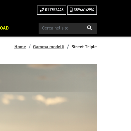
011752448
3894614994
ROAD
Home
Gamma modelli
Street Triple