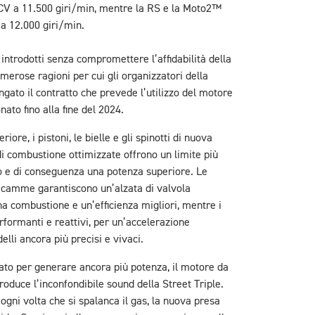
 CV a 11.500 giri/min, mentre la RS e la Moto2™
 a 12.000 giri/min.
introdotti senza compromettere l’affidabilità della
umerose ragioni per cui gli organizzatori della
ato il contratto che prevede l’utilizzo del motore
nato fino alla fine del 2024.
iore, i pistoni, le bielle e gli spinotti di nuova
 combustione ottimizzate offrono un limite più
dro e di conseguenza una potenza superiore. Le
a camme garantiscono un’alzata di valvola
a combustione e un’efficienza migliori, mentre i
rformanti e reattivi, per un’accelerazione
lli ancora più precisi e vivaci.
ato per generare ancora più potenza, il motore da
oduce l’inconfondibile sound della Street Triple.
ogni volta che si spalanca il gas, la nuova presa