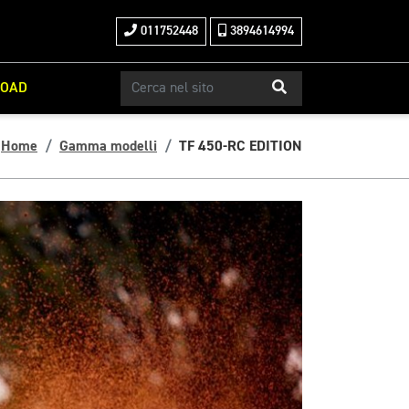
011752448
3894614994
ROAD
Home
Gamma modelli
TF 450-RC EDITION