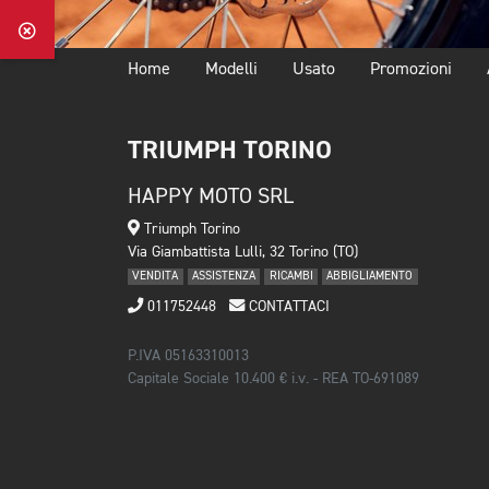
Home
Modelli
Usato
Promozioni
TRIUMPH TORINO
HAPPY MOTO SRL
Triumph Torino
Via Giambattista Lulli, 32 Torino (TO)
VENDITA
ASSISTENZA
RICAMBI
ABBIGLIAMENTO
011752448
CONTATTACI
P.IVA 05163310013
Capitale Sociale 10.400 € i.v. - REA TO-691089