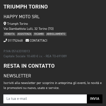
TRIUMPH TORINO
HAPPY MOTO SRL
Triumph Torino
Via Giambattista Lulli, 32 Torino (TO)
VENDITA
ASSISTENZA
RICAMBI
ABBIGLIAMENTO
011752448
CONTATTACI
P.IVA 05163310013
Capitale Sociale 10.400 € i.v. - REA TO-691089
RESTA IN CONTATTO
NEWSLETTER
Iscriviti alla newsletter per scoprire in anteprima gli eventi, le novità e
le promozioni su nuovo, usato e service.
INVIA