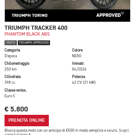
TRIUMPH TRACKER 400
PHANTOM BLACK ABS
USATO
TRIUMPH APPROVED
Categoria
Colore
D'epoca
NERO
Chilometraggio
Immatr.
250 km
04/2026
Cilindrata
Potenza
398 cc
42 CV (31 kW)
Classe emiss.
Euro 5
€ 5.800
PRENOTA ONLINE
Blocca questa moto con un anticipo di €500 in modo semplice e sicuro.
Scopri
come funziona