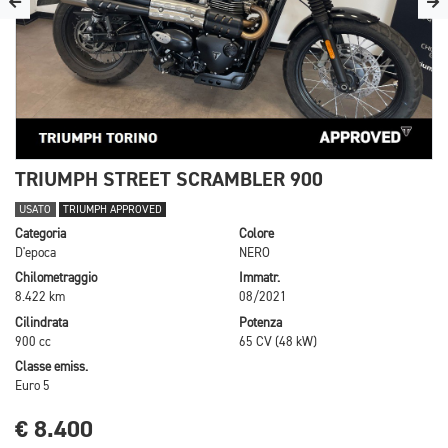
TRIUMPH STREET SCRAMBLER 900
USATO
TRIUMPH APPROVED
Categoria
Colore
D'epoca
NERO
Chilometraggio
Immatr.
8.422 km
08/2021
Cilindrata
Potenza
900 cc
65 CV (48 kW)
Classe emiss.
Euro 5
€ 8.400