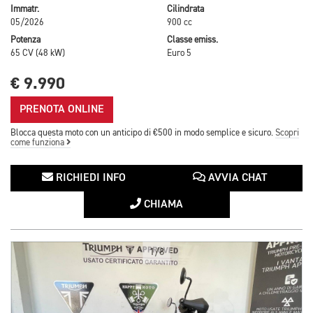
Immatr.
Cilindrata
05/2026
900 cc
Potenza
Classe emiss.
65 CV (48 kW)
Euro 5
€ 9.990
PRENOTA ONLINE
Blocca questa moto con un anticipo di €500 in modo semplice e sicuro.
Scopri
come funziona
RICHIEDI INFO
AVVIA CHAT
CHIAMA
1/8