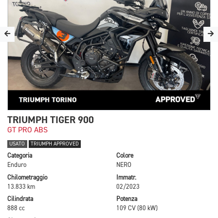
TRIUMPH TIGER 900
GT PRO ABS
USATO
TRIUMPH APPROVED
Categoria
Colore
Enduro
NERO
Chilometraggio
Immatr.
13.833 km
02/2023
Cilindrata
Potenza
888 cc
109 CV (80 kW)