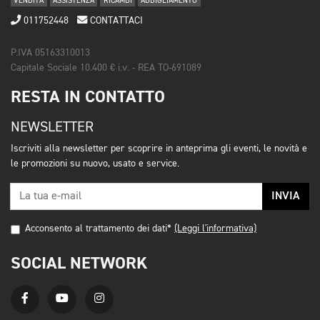
VENDITA
ASSISTENZA
RICAMBI
ABBIGLIAMENTO
011752448
CONTATTACI
P.IVA 05163310013
Capitale Sociale 10.400 € i.v. - REA TO-691089
RESTA IN CONTATTO
NEWSLETTER
Iscriviti alla newsletter per scoprire in anteprima gli eventi, le novità e
le promozioni su nuovo, usato e service.
INVIA
Acconsento al trattamento dei dati*
(Leggi l'informativa)
SOCIAL NETWORK