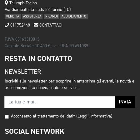
Triumph Torino
Via Giambattista Lulli, 32 Torino (TO)
VENDITA
ASSISTENZA
RICAMBI
ABBIGLIAMENTO
011752448
CONTATTACI
P.IVA 05163310013
Capitale Sociale 10.400 € i.v. - REA TO-691089
RESTA IN CONTATTO
NEWSLETTER
Iscriviti alla newsletter per scoprire in anteprima gli eventi, le novità e
le promozioni su nuovo, usato e service.
INVIA
Acconsento al trattamento dei dati*
(Leggi l'informativa)
SOCIAL NETWORK