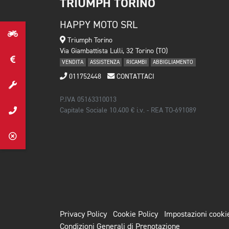
TRIUMPH TORINO
HAPPY MOTO SRL
Triumph Torino
Via Giambattista Lulli, 32 Torino (TO)
VENDITA
ASSISTENZA
RICAMBI
ABBIGLIAMENTO
011752448
CONTATTACI
P.IVA 05163310013
Capitale Sociale 10.400 € i.v. - REA TO-691089
Privacy Policy
Cookie Policy
Impostazioni cooki
Condizioni Generali di Prenotazione