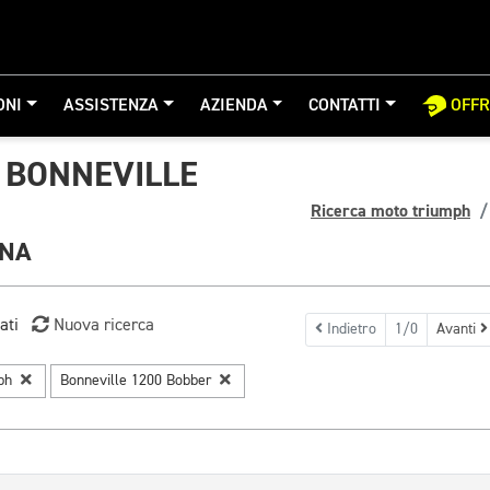
ONI
ASSISTENZA
AZIENDA
CONTATTI
OFF
 BONNEVILLE
Ricerca moto triumph
GNA
ati
Nuova ricerca
Indietro
1/0
Avanti
mph
Bonneville 1200 Bobber