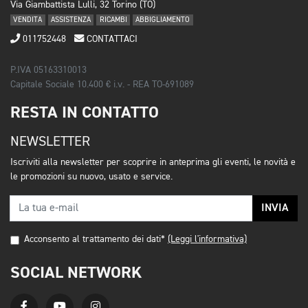
Via Giambattista Lulli, 32 Torino (TO)
VENDITA
ASSISTENZA
RICAMBI
ABBIGLIAMENTO
011752448
CONTATTACI
P.IVA 05163310013
Capitale Sociale 10.400 € i.v. - REA TO-691089
RESTA IN CONTATTO
NEWSLETTER
Iscriviti alla newsletter per scoprire in anteprima gli eventi, le novità e
le promozioni su nuovo, usato e service.
INVIA
Acconsento al trattamento dei dati*
(Leggi l'informativa)
SOCIAL NETWORK