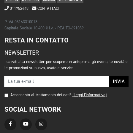
VENDITA
ASSISTENZA
RICAMBI
ABBIGLIAMENTO
011752448
CONTATTACI
P.IVA 05163310013
Capitale Sociale 10.400 € i.v. - REA TO-691089
RESTA IN CONTATTO
NEWSLETTER
Iscriviti alla newsletter per scoprire in anteprima gli eventi, le novità e
le promozioni su nuovo, usato e service.
INVIA
Acconsento al trattamento dei dati*
(Leggi l'informativa)
SOCIAL NETWORK