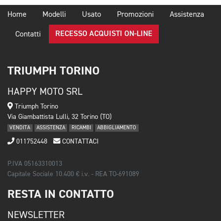
Home
Modelli
Usato
Promozioni
Assistenza
RECESSO ACQUISTI ON-LINE
Contatti
TRIUMPH TORINO
HAPPY MOTO SRL
Triumph Torino
Via Giambattista Lulli, 32 Torino (TO)
VENDITA
ASSISTENZA
RICAMBI
ABBIGLIAMENTO
011752448
CONTATTACI
P.IVA 05163310013
Capitale Sociale 10.400 € i.v. - REA TO-691089
RESTA IN CONTATTO
NEWSLETTER