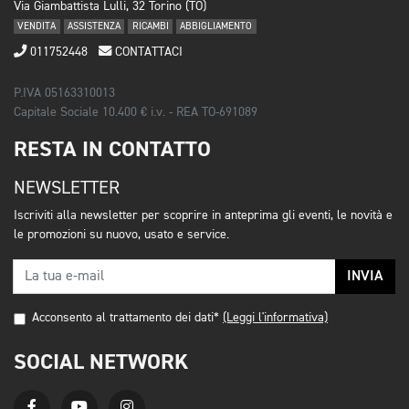
Via Giambattista Lulli, 32 Torino (TO)
VENDITA
ASSISTENZA
RICAMBI
ABBIGLIAMENTO
011752448
CONTATTACI
P.IVA 05163310013
Capitale Sociale 10.400 € i.v. - REA TO-691089
RESTA IN CONTATTO
NEWSLETTER
Iscriviti alla newsletter per scoprire in anteprima gli eventi, le novità e
le promozioni su nuovo, usato e service.
INVIA
Acconsento al trattamento dei dati*
(Leggi l'informativa)
SOCIAL NETWORK