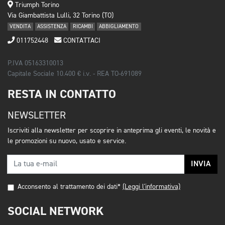
Triumph Torino
Via Giambattista Lulli, 32 Torino (TO)
VENDITA
ASSISTENZA
RICAMBI
ABBIGLIAMENTO
011752448
CONTATTACI
P.IVA 05163310013
Capitale Sociale 10.400 € i.v. - REA TO-691089
RESTA IN CONTATTO
NEWSLETTER
Iscriviti alla newsletter per scoprire in anteprima gli eventi, le novità e
le promozioni su nuovo, usato e service.
INVIA
Acconsento al trattamento dei dati*
(Leggi l'informativa)
SOCIAL NETWORK