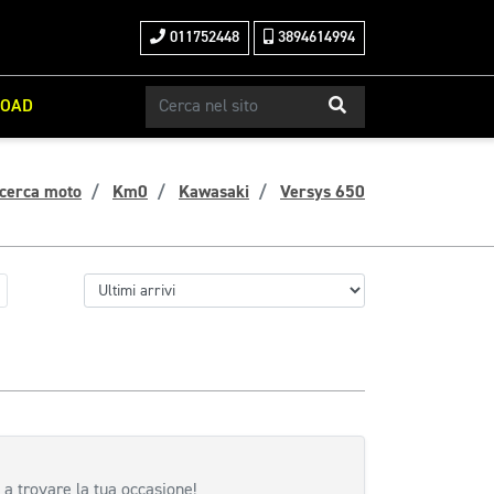
011752448
3894614994
ROAD
cerca moto
Km0
Kawasaki
Versys 650
 a trovare la tua occasione!