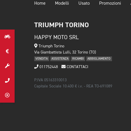
Home
Modelli
Usato
Promozioni
TRIUMPH TORINO
HAPPY MOTO SRL
Triumph Torino
Via Giambattista Lulli, 32 Torino (TO)
VENDITA
ASSISTENZA
RICAMBI
ABBIGLIAMENTO
011752448
CONTATTACI
P.IVA 05163310013
Capitale Sociale 10.400 € i.v. - REA TO-691089