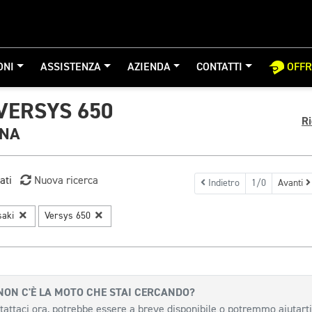
ONI
ASSISTENZA
AZIENDA
CONTATTI
OFF
VERSYS 650
Ri
GNA
ati
Nuova ricerca
Indietro
1/0
Avanti
saki
Versys 650
NON C'È LA MOTO CHE STAI CERCANDO?
tattaci ora, potrebbe essere a breve disponibile o potremmo aiutarti