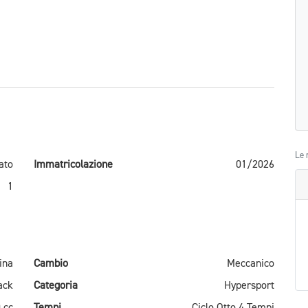
Le 
ato
Immatricolazione
01/2026
1
ina
Cambio
Meccanico
ack
Categoria
Hypersport
 cc
Tempi
Ciclo Otto 4 Tempi