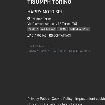
TRIUMPH TORINO
HAPPY MOTO SRL
Triumph Torino
Via Giambattista Lulli, 32 Torino (TO)
VENDITA
ASSISTENZA
RICAMBI
ABBIGLIAMENTO
011752448
CONTATTACI
P.IVA 05163310013
Capitale Sociale 10.400 € i.v. - REA TO-691089
Privacy Policy
Cookie Policy
Impostazioni cooki
Condizioni Generali di Prenotazione