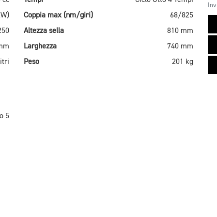
Inv
kW)
Coppia max (nm/giri)
68/825
250
Altezza sella
810 mm
 mm
Larghezza
740 mm
itri
Peso
201 kg
o 5