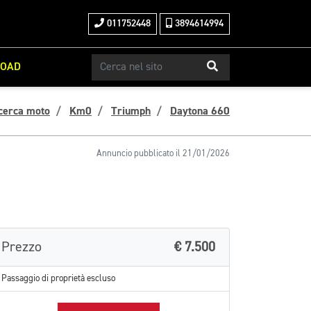
011752448
3894614994
ROAD
cerca moto
Km0
Triumph
Daytona 660
Annuncio pubblicato il 21/01/2026
Prezzo
€ 7.500
Passaggio di proprietà escluso