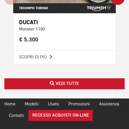
DUCATI
TR
Monster 1100
Tri
€ 5.300
€ 
SCOPRI DI PIÙ
SCO
VEDI TUTTE
Home
Modelli
Usato
Promozioni
Assistenza
RECESSO ACQUISTI ON-LINE
Contatti