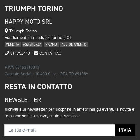
TRIUMPH TORINO
HAPPY MOTO SRL
Triumph Torino
Via Giambattista Lulli, 32 Torino (TO)
VENDITA
ASSISTENZA
RICAMBI
ABBIGLIAMENTO
011752448
CONTATTACI
P.IVA 05163310013
Capitale Sociale 10.400 € i.v. - REA TO-691089
RESTA IN CONTATTO
NEWSLETTER
Iscriviti alla newsletter per scoprire in anteprima gli eventi, le novità e
le promozioni su nuovo, usato e service.
INVIA