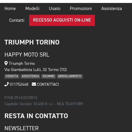
Home
Modelli
Usato
Promozioni
Assistenza
RECESSO ACQUISTI ON-LINE
Contatti
TRIUMPH TORINO
HAPPY MOTO SRL
Triumph Torino
Via Giambattista Lulli, 32 Torino (TO)
VENDITA
ASSISTENZA
RICAMBI
ABBIGLIAMENTO
011752448
CONTATTACI
P.IVA 05163310013
Capitale Sociale 10.400 € i.v. - REA TO-691089
RESTA IN CONTATTO
NEWSLETTER