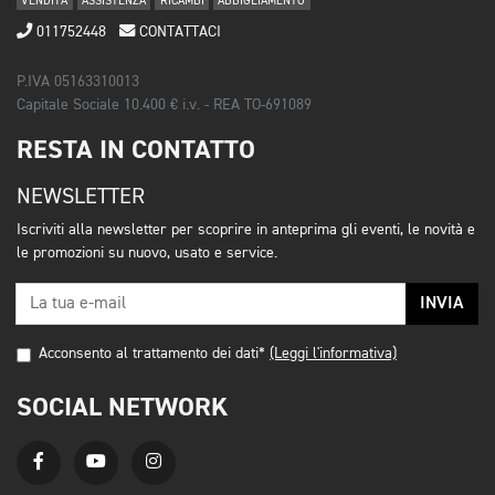
VENDITA
ASSISTENZA
RICAMBI
ABBIGLIAMENTO
011752448
CONTATTACI
P.IVA 05163310013
Capitale Sociale 10.400 € i.v. - REA TO-691089
RESTA IN CONTATTO
NEWSLETTER
Iscriviti alla newsletter per scoprire in anteprima gli eventi, le novità e
le promozioni su nuovo, usato e service.
INVIA
Acconsento al trattamento dei dati*
(Leggi l'informativa)
SOCIAL NETWORK